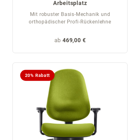
Arbeitsplatz
Mit robuster Basis-Mechanik und
orthopädischer Profi-Rückenlehne
Regulärer Preis:
ab
469,00 €
20% Rabatt