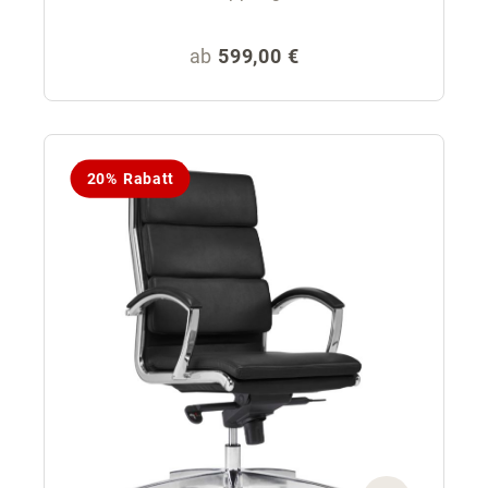
Regulärer Preis:
ab
599,00 €
20% Rabatt