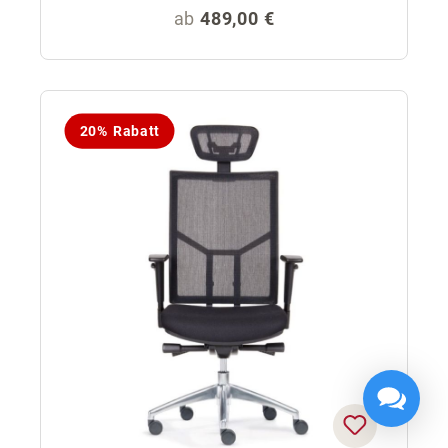
Regulärer Preis:
ab
489,00 €
20% Rabatt