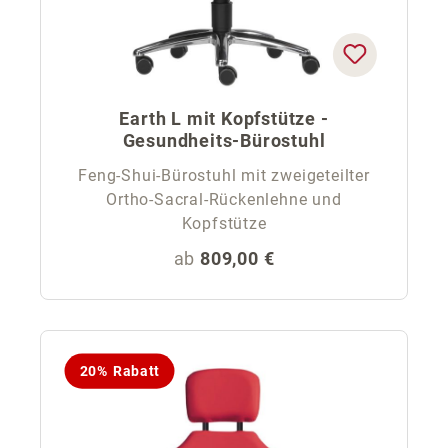
Earth L mit Kopfstütze -
Gesundheits-Bürostuhl
Feng-Shui-Bürostuhl mit zweigeteilter
Ortho-Sacral-Rückenlehne und
Kopfstütze
Regulärer Preis:
ab
809,00 €
20% Rabatt