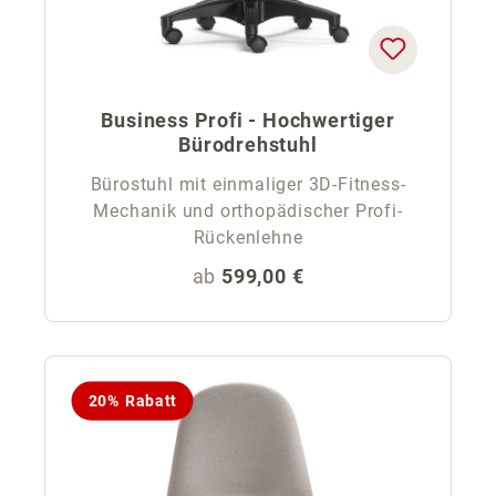
Business Profi - Hochwertiger
Bürodrehstuhl
Bürostuhl mit einmaliger 3D-Fitness-
Mechanik und orthopädischer Profi-
Rückenlehne
Regulärer Preis:
ab
599,00 €
20% Rabatt