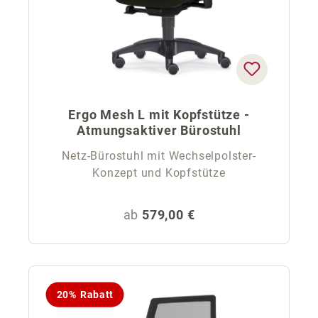
Ergo Mesh L mit Kopfstütze -
Atmungsaktiver Bürostuhl
Netz-Bürostuhl mit Wechselpolster-
Konzept und Kopfstütze
Regulärer Preis:
ab
579,00 €
20% Rabatt