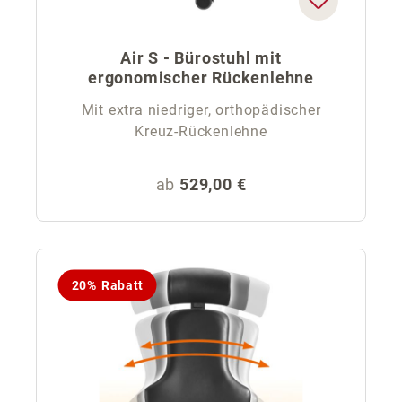
Air S - Bürostuhl mit
ergonomischer Rückenlehne
Mit extra niedriger, orthopädischer
Kreuz-Rückenlehne
Regulärer Preis:
ab
529,00 €
20% Rabatt