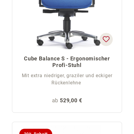
Cube Balance S - Ergonomischer
Profi-Stuhl
Mit extra niedriger, graziler und eckiger
Rückenlehne
Regulärer Preis:
ab
529,00 €
20% Rabatt