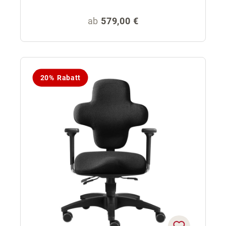
Regulärer Preis:
ab
579,00 €
20% Rabatt