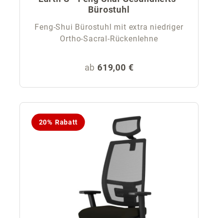
Bürostuhl
Feng-Shui Bürostuhl mit extra niedriger
Ortho-Sacral-Rückenlehne
Regulärer Preis:
ab
619,00 €
20% Rabatt