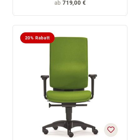
Regulärer Preis:
ab
719,00 €
20% Rabatt