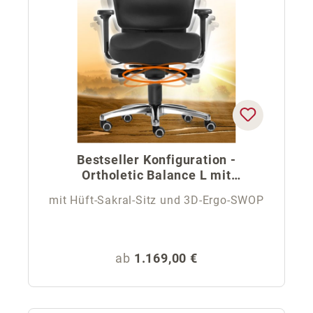
Bestseller Konfiguration -
Ortholetic Balance L mit
Kopfstütze
mit Hüft-Sakral-Sitz und 3D-Ergo-SWOP
Regulärer Preis:
ab
1.169,00 €