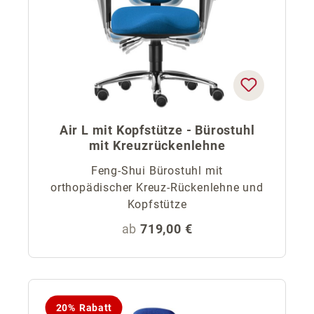
Air L mit Kopfstütze - Bürostuhl
mit Kreuzrückenlehne
Feng-Shui Bürostuhl mit
orthopädischer Kreuz-Rückenlehne und
Kopfstütze
Regulärer Preis:
ab
719,00 €
20% Rabatt