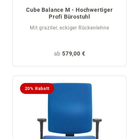
Cube Balance M - Hochwertiger
Profi Bürostuhl
Mit graziler, eckiger Rückenlehne
Regulärer Preis:
ab
579,00 €
20% Rabatt