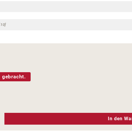
10]
 gebracht.
n Wert ein oder benutze die Schaltfläc
In den Wa