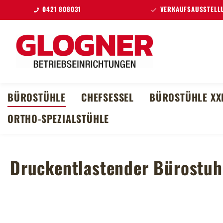
0421 808031
VERKAUFSAUSSTELLU
m Hauptinhalt springen
Zur Suche springen
Zur Hauptnavigation springen
BÜROSTÜHLE
CHEFSESSEL
BÜROSTÜHLE XX
ORTHO-SPEZIALSTÜHLE
Druckentlastender Bürostu