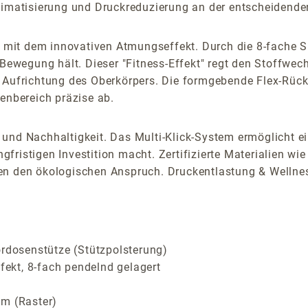
limatisierung und Druckreduzierung an der entscheidenden
mit dem innovativen Atmungseffekt. Durch die 8-fache S
-Bewegung hält. Dieser "Fitness-Effekt" regt den Stoffwec
 Aufrichtung des Oberkörpers. Die formgebende Flex-Rücke
enbereich präzise ab.
und Nachhaltigkeit. Das Multi-Klick-System ermöglicht e
fristigen Investition macht. Zertifizierte Materialien w
en den ökologischen Anspruch. Druckentlastung & Wellnes
ordosenstütze (Stützpolsterung)
ekt, 8-fach pendelnd gelagert
cm (Raster)