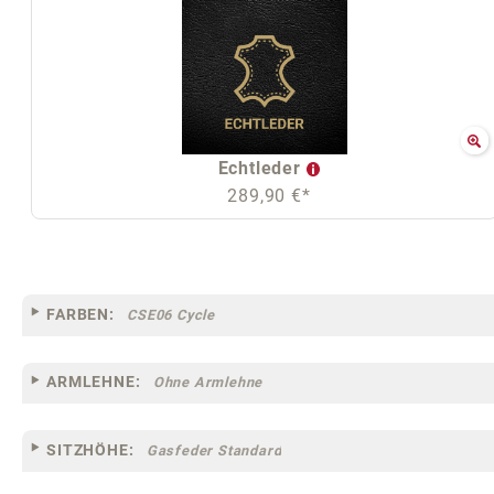
Echtleder
289,90 €*
FARBEN:
CSE06 Cycle
ARMLEHNE:
Ohne Armlehne
SITZHÖHE:
Gasfeder Standard