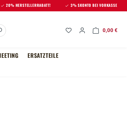
20% HERSTELLERRABATT!
3% SKONTO BEI VORKASSE
Du hast 0 Produkte auf 
0,00 €
Ware
EETING
ERSATZTEILE