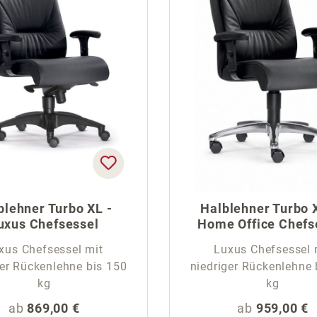
blehner Turbo XL -
Halblehner Turbo 
uxus Chefsessel
Home Office Chefs
xus Chefsessel mit
Luxus Chefsessel 
ger Rückenlehne bis 150
niedriger Rückenlehne 
kg
kg
Regulärer Preis:
Regulärer Pr
ab
869,00 €
ab
959,00 €