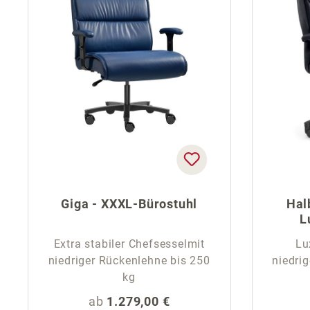
Giga - XXXL-Bürostuhl
Hal
L
Extra stabiler Chefsesselmit
Lu
niedriger Rückenlehne bis 250
niedri
kg
Regulärer Preis:
ab
1.279,00 €