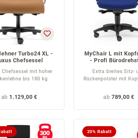
lehner Turbo24 XL -
MyChair L mit Kopf
uxus Chefsessel
- Profi Bürodrehs
 Chefsessel mit hoher
Extra breites Sitz-
kenlehne bis 180 kg
Rückenpolster m
Regulärer Preis:
Regulärer Pr
ab
1.129,00 €
ab
789,00 €
abatt
20% Rabatt