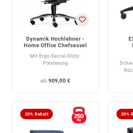
Dynamik Hochlehner -
E
Home Office Chefsessel
Mit Ergo-Sacral-Stütz-
Polsterung
Schwe
Rüc
Regulärer Preis:
ab
909,00 €
20% Rabatt
20% R