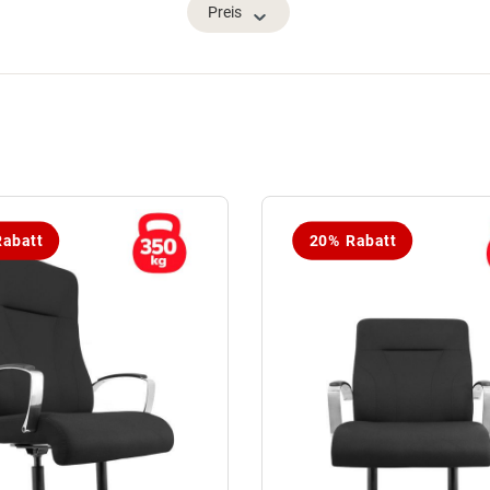
Preis
abatt
20% Rabatt