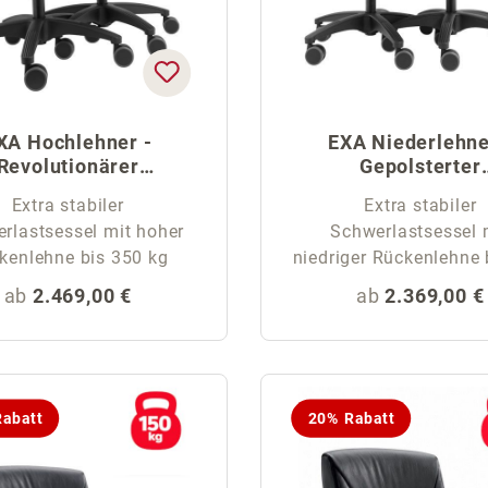
XA Hochlehner -
EXA Niederlehne
Revolutionärer
Gepolsterter
Schwerlaststuhl
Schwerlaststuh
Extra stabiler
Extra stabiler
rlastsessel mit hoher
Schwerlastsessel 
kenlehne bis 350 kg
niedriger Rückenlehne 
kg
Regulärer Preis:
Regulärer Pre
ab
2.469,00 €
ab
2.369,00 €
abatt
20% Rabatt