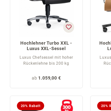
Hochlehner Turbo XXL -
Hoch
Luxus XXL-Sessel
L
Luxus Chefsessel mit hoher
Luxus
Rückenlehne bis 200 kg
Rüc
Regulärer Preis:
ab
1.059,00 €
20% Rabatt
20% R