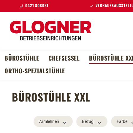
0421 808031
VERKAUFSAUSSTELLU
m Hauptinhalt springen
Zur Suche springen
Zur Hauptnavigation springen
BÜROSTÜHLE
CHEFSESSEL
BÜROSTÜHLE XX
ORTHO-SPEZIALSTÜHLE
BÜROSTÜHLE XXL
Armlehnen
Bezug
Farbe