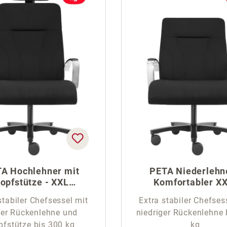
A Hochlehner mit
PETA Niederlehne
opfstütze - XXL
Komfortabler X
Bürostuhl
Bürostuhl
stabiler Chefsessel mit
Extra stabiler Chefses
er Rückenlehne und
niedriger Rückenlehne 
pfstütze bis 300 kg
kg