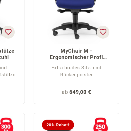
stütze
MyChair M -
tuhl
Ergonomischer Profi
Home Office Bürostuhl
 und
Extra breites Sitz- und
it Kopfstütze
Rückenpolster
eis:
Regulärer Preis:
ab
649,00 €
20% Rabatt