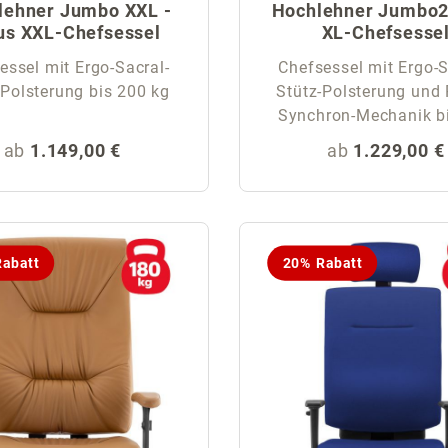
lehner Jumbo XXL -
Hochlehner Jumbo2
us XXL-Chefsessel
XL-Chefsesse
essel mit Ergo-Sacral-
Chefsessel mit Ergo-S
Stütz-Polsterung bis 200 kg
Stütz-Polsterung und 
Synchron-Mechanik bis 
kg
Regulärer Preis:
Regulärer Pre
ab
1.149,00 €
ab
1.229,00 €
abatt
20% Rabatt