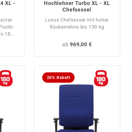
4 XL -
Hochlehner Turbo XL - XL
l
Chefsessel
acral-
Luxus Chefsessel mit hoher
Punkt-
Rückenlehne bis 150 kg
180
is:
Regulärer Preis:
ab
969,00 €
20% Rabatt