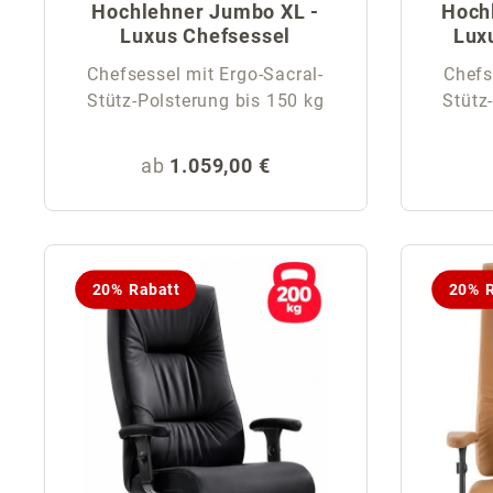
Hochlehner Jumbo XL -
Hoch
Luxus Chefsessel
Lux
Chefsessel mit Ergo-Sacral-
Chefs
Stütz-Polsterung bis 150 kg
Regulärer Preis:
ab
1.059,00 €
20% Rabatt
20% R