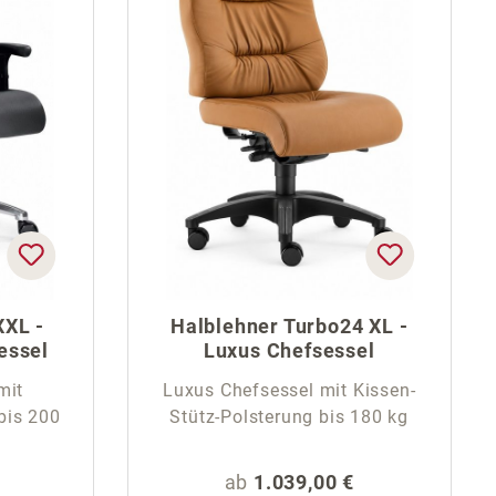
XXL -
Halblehner Turbo24 XL -
essel
Luxus Chefsessel
mit
Luxus Chefsessel mit Kissen-
bis 200
Stütz-Polsterung bis 180 kg
eis:
Regulärer Preis:
ab
1.039,00 €