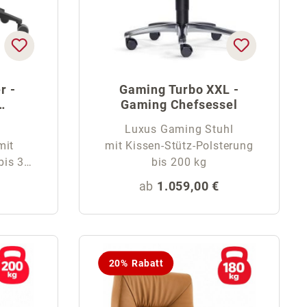
r -
Gaming Turbo XXL -
Gaming Chefsessel
l
Luxus Gaming Stuhl
mit
mit Kissen-Stütz-Polsterung
bis 350
bis 200 kg
is:
Regulärer Preis:
ab
1.059,00 €
20% Rabatt