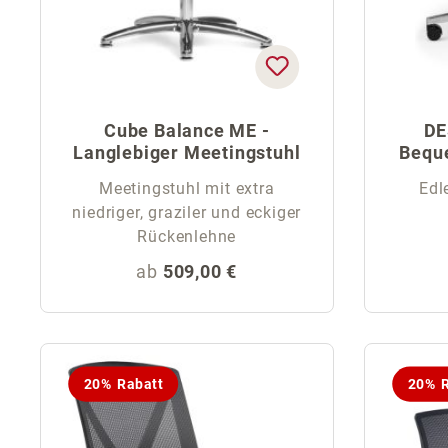
Cube Balance ME -
DE
Langlebiger Meetingstuhl
Bequ
Meetingstuhl mit extra
Edl
niedriger, graziler und eckiger
Rückenlehne
Regulärer Preis:
ab
509,00 €
20% Rabatt
20% R