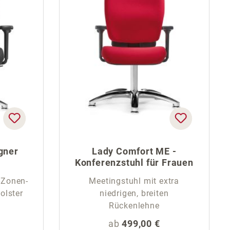
gner
Lady Comfort ME -
Konferenzstuhl für Frauen
-Zonen-
Meetingstuhl mit extra
olster
niedrigen, breiten
Rückenlehne
eis:
Regulärer Preis:
ab
499,00 €