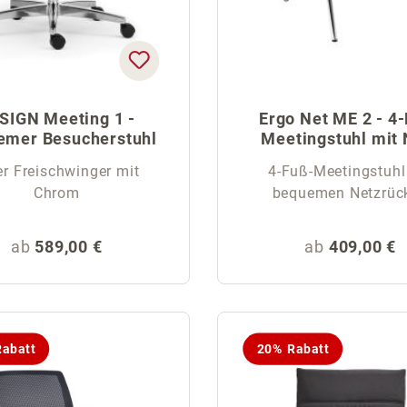
SIGN Meeting 1 -
Ergo Net ME 2 - 4
emer Besucherstuhl
Meetingstuhl mit 
er Freischwinger mit
4-Fuß-Meetingstuhl
Chrom
bequemen Netzrüc
Regulärer Preis:
Regulärer Pr
ab
589,00 €
ab
409,00 €
abatt
20% Rabatt