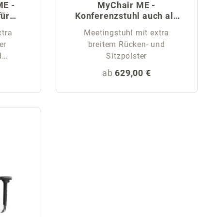
ME -
MyChair ME -
für
Konferenzstuhl auch als
Schwerlast Besucherstuhl
xtra
Meetingstuhl mit extra
er
breitem Rücken- und
d
Sitzpolster
eis:
Regulärer Preis:
ab
629,00 €