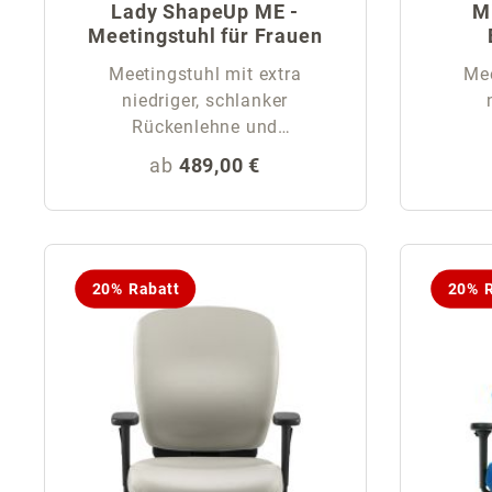
Lady ShapeUp ME -
Mi
Meetingstuhl für Frauen
Meetingstuhl mit extra
Mee
niedriger, schlanker
Rückenlehne und
Rückenschale
Regulärer Preis:
ab
489,00 €
20% Rabatt
20% R