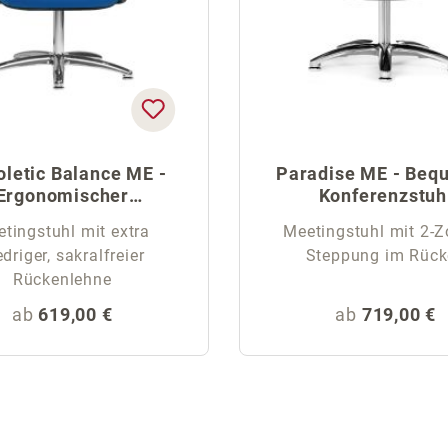
oletic Balance ME -
Paradise ME - Beq
Ergonomischer
Konferenzstuh
Meetingstuhl
tingstuhl mit extra
Meetingstuhl mit 2-Z
edriger, sakralfreier
Steppung im Rüc
Rückenlehne
Regulärer Preis:
Regulärer Pr
ab
619,00 €
ab
719,00 €