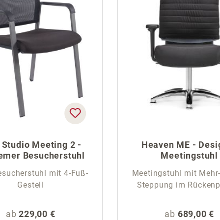
 Studio Meeting 2 -
Heaven ME - Desi
emer Besucherstuhl
Meetingstuhl
esucherstuhl mit 4-Fuß-
Meetingstuhl mit Mehr
Gestell
Steppung im Rückenp
Regulärer Preis:
Regulärer Pr
ab
229,00 €
ab
689,00 €