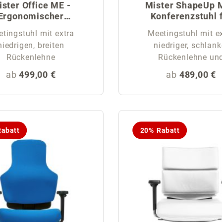
ster Office ME -
Mister ShapeUp 
Ergonomischer
Konferenzstuhl 
Meetingstuhl
Männer
tingstuhl mit extra
Meetingstuhl mit e
niedrigen, breiten
niedriger, schlank
Rückenlehne
Rückenlehne un
Rückenschale
Regulärer Preis:
Regulärer Pr
ab
499,00 €
ab
489,00 €
abatt
20% Rabatt