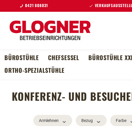
0421 808031
VERKAUFSAUSSTELLU
m Hauptinhalt springen
Zur Suche springen
Zur Hauptnavigation springen
BÜROSTÜHLE
CHEFSESSEL
BÜROSTÜHLE XX
ORTHO-SPEZIALSTÜHLE
KONFERENZ- UND BESUCH
Armlehnen
Bezug
Farbe