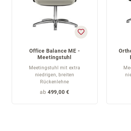
Office Balance ME -
Orth
Meetingstuhl
Meetingstuhl mit extra
Mee
niedrigen, breiten
ni
Rückenlehne
Regulärer Preis:
ab
499,00 €