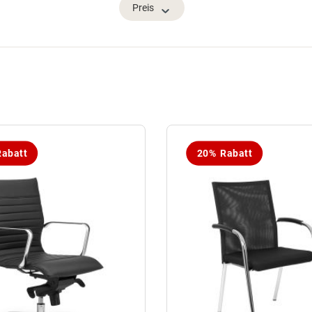
Preis
abatt
20% Rabatt