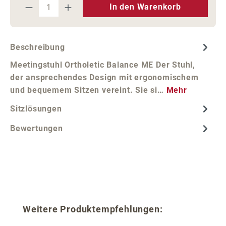
Produkt Anzahl: Gib den gewünschten We
In den Warenkorb
Beschreibung
Meetingstuhl Ortholetic Balance ME Der Stuhl,
der ansprechendes Design mit ergonomischem
und bequemem Sitzen vereint. Sie si…
Mehr
Sitzlösungen
Bewertungen
Produktgalerie überspringen
Weitere Produktempfehlungen: