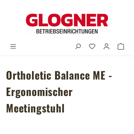
Zum Hauptinhalt springen
Du hast 0 Produ
Ware
Ortholetic Balance ME -
Ergonomischer
Meetingstuhl