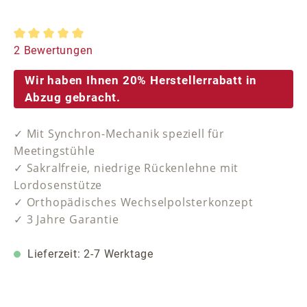
Durchschnittliche Bewertung von 5 von 5 Sternen
2 Bewertungen
Wir haben Ihnen 20% Herstellerrabatt in
Abzug gebracht.
✓ Mit Synchron-Mechanik speziell für
Meetingstühle
✓ Sakralfreie, niedrige Rückenlehne mit
Lordosenstütze
✓ Orthopädisches Wechselpolsterkonzept
✓ 3 Jahre Garantie
Lieferzeit: 2-7 Werktage