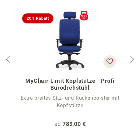
20% Rabatt
MyChair L mit Kopfstütze - Profi
Bürodrehstuhl
Extra breites Sitz- und Rückenpolster mit
Kopfstütze
Regulärer Preis:
ab
789,00 €