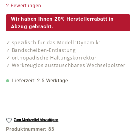
Durchschnittliche Bewertung von 5 von 5 Sternen
2 Bewertungen
Wir haben Ihnen 20% Herstellerrabatt in
Abzug gebracht.
✓ spezifisch für das Modell 'Dynamik'
✓ Bandscheiben-Entlastung
✓ orthopädische Haltungskorrektur
✓ Werkzeuglos austauschbares Wechselpolster
Lieferzeit: 2-5 Werktage
Zum Merkzettel hinzufügen
Produktnummer:
83