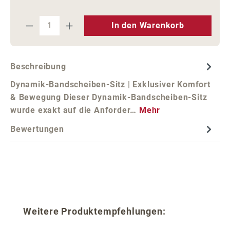
Produkt Anzahl: Gib den gewünschten We
In den Warenkorb
Beschreibung
Dynamik-Bandscheiben-Sitz | Exklusiver Komfort
& Bewegung Dieser Dynamik-Bandscheiben-Sitz
wurde exakt auf die Anforder…
Mehr
Bewertungen
Produktgalerie überspringen
Weitere Produktempfehlungen: