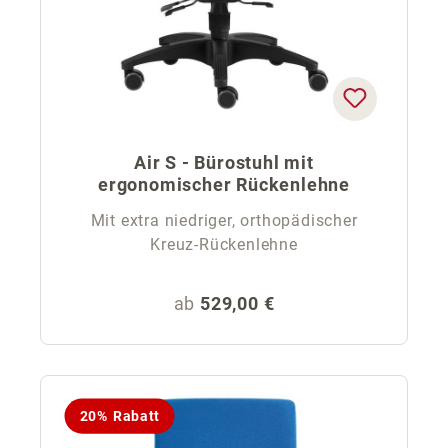
Air S - Bürostuhl mit
ergonomischer Rückenlehne
Mit extra niedriger, orthopädischer
Kreuz-Rückenlehne
Regulärer Preis:
ab
529,00 €
20% Rabatt