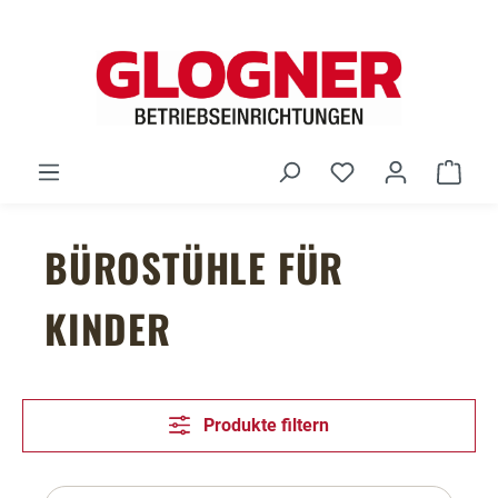
Zum Hauptinhalt springen
Du hast 0 Produ
Ware
BÜROSTÜHLE FÜR
KINDER
Produkte filtern