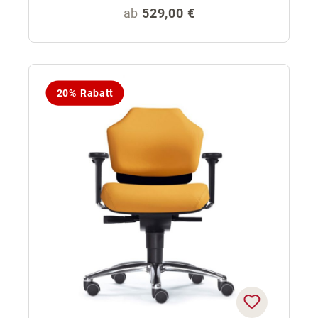
Regulärer Preis:
ab
529,00 €
20% Rabatt