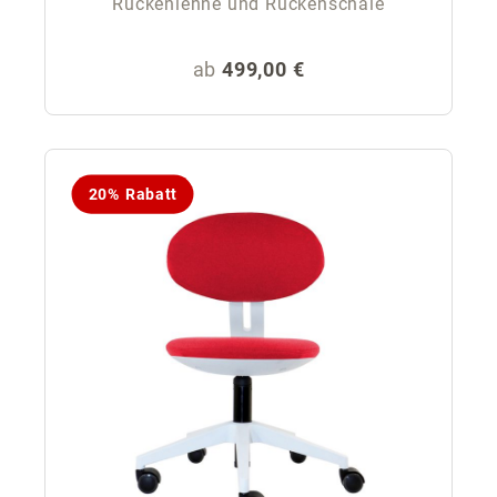
Rückenlehne und Rückenschale
Regulärer Preis:
ab
499,00 €
20% Rabatt