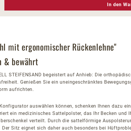
n Wert ein oder benutze die Schaltfläc
In den Wa
uhl mit ergonomischer Rückenlehne"
h & bewährt
LL STEIFENSAND begeistert auf Anhieb: Die orthopädisch
reiheit. Genießen Sie ein uneingeschränktes Bewegungsge
orm aufrichten.
n Konfigurator auswählen können, schenken Ihnen dazu ei
griert ein medizinisches Sattelpolster, das Ihr Becken und 
Oberschenkel verteilt. Durch die sattelförmige Auspolsteru
. Der Sitz eignet sich daher auch besonders bei Hüftprob