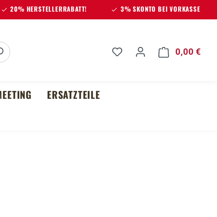
20% HERSTELLERRABATT!
3% SKONTO BEI VORKASSE
Du hast 0 Produkte auf 
0,00 €
Ware
EETING
ERSATZTEILE