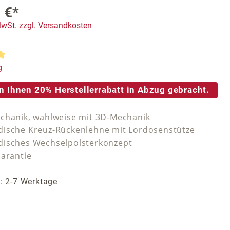
 €*
 MwSt. zzgl. Versandkosten
tliche Bewertung von 5 von 5 Sternen
g
n Ihnen 20% Herstellerrabatt in Abzug gebracht.
chanik, wahlweise mit 3D-Mechanik
ische Kreuz-Rückenlehne mit Lordosenstütze
isches Wechselpolsterkonzept
Garantie
t: 2-7 Werktage