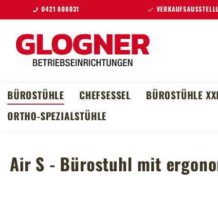
0421 808031
VERKAUFSAUSSTELLU
m Hauptinhalt springen
Zur Suche springen
Zur Hauptnavigation springen
BÜROSTÜHLE
CHEFSESSEL
BÜROSTÜHLE XX
ORTHO-SPEZIALSTÜHLE
Air S - Bürostuhl mit ergo