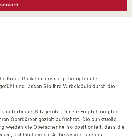
hen um die Anzahl zu erhöhen oder zu r
renkorb
e Kreuz-Rückenlehne sorgt für optimale
fühl und lassen Sie Ihre Wirbelsäule durch die
n komfortables Sitzgefühl. Unsere Empfehlung für
Ihren Oberkörper gezielt aufrichtet. Die punktuelle
ng werden die Oberschenkel so positioniert, dass die
lemen, -fehlstellungen, Arthrose und Rheuma.