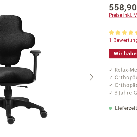
558,90
Preise inkl.
Durchschnit
1 Bewertun
Wir habe
✓ Relax-Me
✓ Orthopäd
✓ Orthopäd
✓ 3 Jahre 
Lieferzei