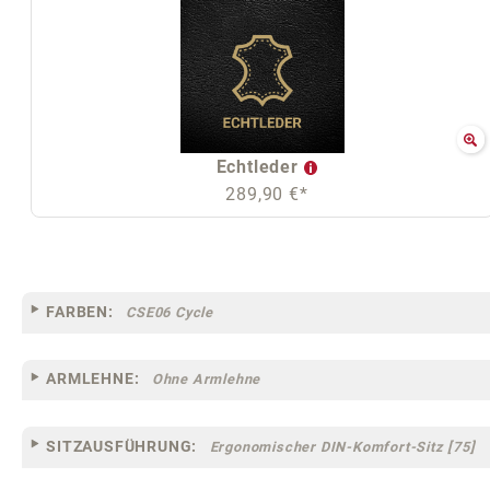
Echtleder
289,90 €*
FARBEN:
CSE06 Cycle
ARMLEHNE:
Ohne Armlehne
SITZAUSFÜHRUNG:
Ergonomischer DIN-Komfort-Sitz [75]