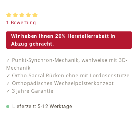
Durchschnittliche Bewertung von 5 von 5 Sternen
1 Bewertung
Wir haben Ihnen 20% Herstellerrabatt in
Abzug gebracht.
✓ Punkt-Synchron-Mechanik, wahlweise mit 3D-
Mechanik
✓ Ortho-Sacral Rückenlehne mit Lordosenstütze
✓ Orthopädisches Wechselpolsterkonzept
✓ 3 Jahre Garantie
Lieferzeit: 5-12 Werktage