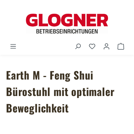
Zum Hauptinhalt springen
Du hast 0 Produ
Ware
Earth M - Feng Shui
Bürostuhl mit optimaler
Beweglichkeit