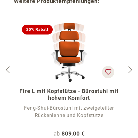
Produktgalerie überspringen
Weitere Produktempfehlungen:
20% Rabatt
Fire L mit Kopfstütze - Bürostuhl mit
hohem Komfort
Feng-Shui-Bürostuhl mit zweigeteilter
Rückenlehne und Kopfstütze
Regulärer Preis:
ab
809,00 €