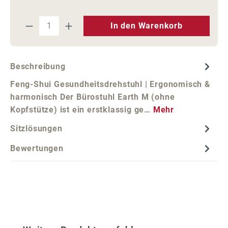
Produkt Anzahl: Gib den gewünschten We
In den Warenkorb
Beschreibung
Feng-Shui Gesundheitsdrehstuhl | Ergonomisch &
harmonisch Der Bürostuhl Earth M (ohne
Kopfstütze) ist ein erstklassig ge…
Mehr
Sitzlösungen
Bewertungen