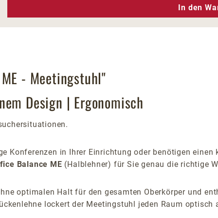
n Wert ein oder benutze die Schaltfläc
In den Wa
 ME - Meetingstuhl"
rnem Design | Ergonomisch
suchersituationen.
e Konferenzen in Ihrer Einrichtung oder benötigen einen 
fice Balance ME
(Halblehner) für Sie genau die richtige W
ehne optimalen Halt für den gesamten Oberkörper und enth
Rückenlehne lockert der Meetingstuhl jeden Raum optisch 