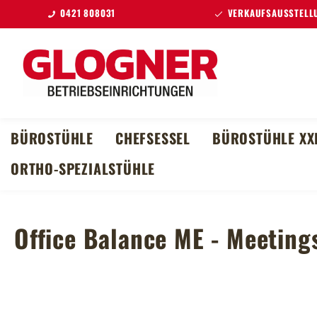
0421 808031
VERKAUFSAUSSTELLU
m Hauptinhalt springen
Zur Suche springen
Zur Hauptnavigation springen
BÜROSTÜHLE
CHEFSESSEL
BÜROSTÜHLE XX
ORTHO-SPEZIALSTÜHLE
Office Balance ME - Meeting