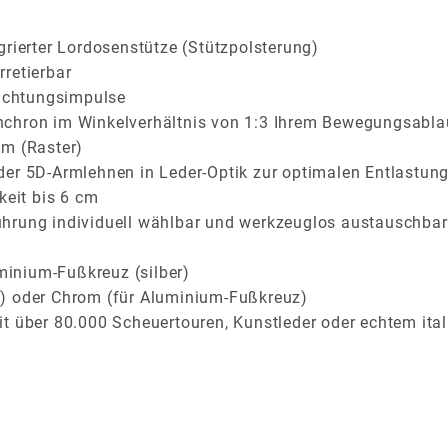
grierter Lordosenstütze (Stützpolsterung)
retierbar
richtungsimpulse
nchron im Winkelverhältnis von 1:3 Ihrem Bewegungsabla
cm (Raster)
der 5D-Armlehnen in Leder-Optik zur optimalen Entlastung
keit bis 6 cm
ührung individuell wählbar und werkzeuglos austauschbar
inium-Fußkreuz (silber)
z) oder Chrom (für Aluminium-Fußkreuz)
t über 80.000 Scheuertouren, Kunstleder oder echtem ital