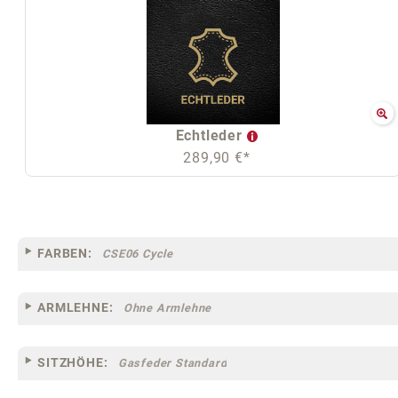
Echtleder
289,90 €*
FARBEN:
CSE06 Cycle
ARMLEHNE:
Ohne Armlehne
SITZHÖHE:
Gasfeder Standard