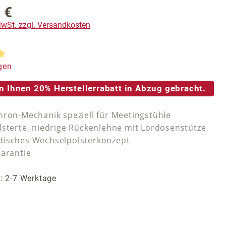
 €
reis:
 MwSt. zzgl. Versandkosten
tliche Bewertung von 5 von 5 Sternen
gen
n Ihnen 20% Herstellerrabatt in Abzug gebracht.
hron-Mechanik speziell für Meetingstühle
lsterte, niedrige Rückenlehne mit Lordosenstütze
isches Wechselpolsterkonzept
Garantie
t: 2-7 Werktage