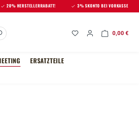
20% HERSTELLERRABATT!
3% SKONTO BEI VORKASSE
Du hast 0 Produkte auf 
0,00 €
Ware
EETING
ERSATZTEILE