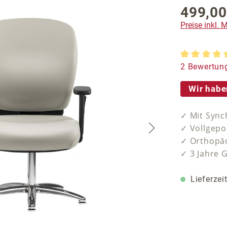
499,00
Regulärer P
Preise inkl.
Durchschnit
2 Bewertun
Wir habe
✓ Mit Sync
✓ Vollgepo
✓ Orthopäd
✓ 3 Jahre 
Lieferzei