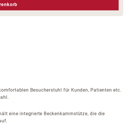
hen um die Anzahl zu erhöhen oder zu r
renkorb
komfortablen Besucherstuhl für Kunden, Patienten etc.
ahl.
ält eine integrierte Beckenkammstütze, die die
auf.