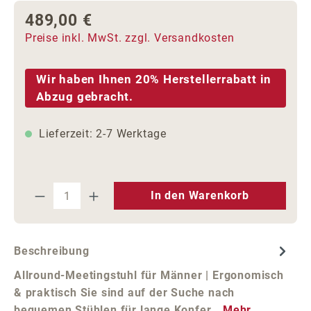
489,00 €
Regulärer Preis:
Preise inkl. MwSt. zzgl. Versandkosten
Wir haben Ihnen 20% Herstellerrabatt in
Abzug gebracht.
Lieferzeit: 2-7 Werktage
Produkt Anzahl: Gib den gewünschten We
In den Warenkorb
Beschreibung
Allround-Meetingstuhl für Männer | Ergonomisch
& praktisch Sie sind auf der Suche nach
bequemen Stühlen für lange Konfer…
Mehr