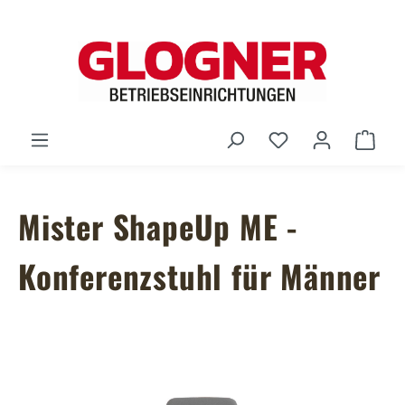
Zum Hauptinhalt springen
Du hast 0 Produ
Ware
Mister ShapeUp ME -
Konferenzstuhl für Männer
Bildergalerie überspringen