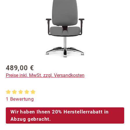
489,00 €
Regulärer Preis:
Preise inkl. MwSt. zzgl. Versandkosten
Durchschnittliche Bewertung von 5 von 5 Sternen
1 Bewertung
Wir haben Ihnen 20% Herstellerrabatt in
Abzug gebracht.