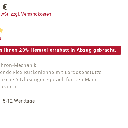
 €
reis:
 MwSt. zzgl. Versandkosten
tliche Bewertung von 5 von 5 Sternen
g
n Ihnen 20% Herstellerrabatt in Abzug gebracht.
chron-Mechanik
nde Flex-Rückenlehne mit Lordosenstütze
ische Sitzlösungen speziell für den Mann
Garantie
t: 5-12 Werktage