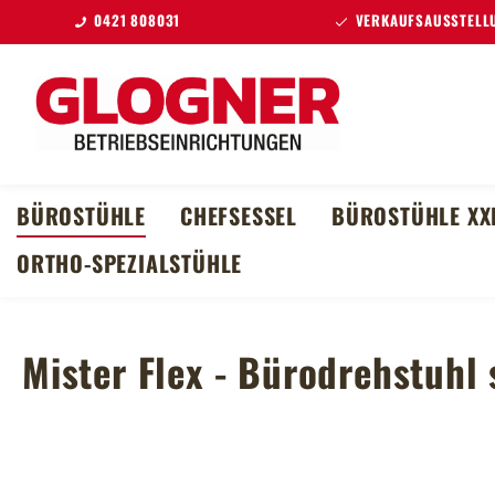
0421 808031
VERKAUFSAUSSTELLU
m Hauptinhalt springen
Zur Suche springen
Zur Hauptnavigation springen
BÜROSTÜHLE
CHEFSESSEL
BÜROSTÜHLE XX
ORTHO-SPEZIALSTÜHLE
Mister Flex - Bürodrehstuhl 