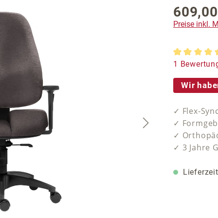
609,00
Regulärer P
Preise inkl.
Durchschnit
1 Bewertun
Wir habe
✓ Flex-Syn
✓ Formgebe
✓ Orthopäd
✓ 3 Jahre 
Lieferzei