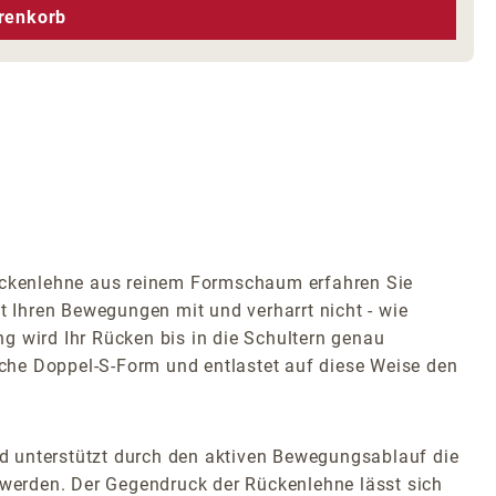
hen um die Anzahl zu erhöhen oder zu r
renkorb
Rückenlehne aus reinem Formschaum erfahren Sie
 Ihren Bewegungen mit und verharrt nicht - wie
g wird Ihr Rücken bis in die Schultern genau
liche Doppel-S-Form und entlastet auf diese Weise den
d unterstützt durch den aktiven Bewegungsablauf die
werden. Der Gegendruck der Rückenlehne lässt sich