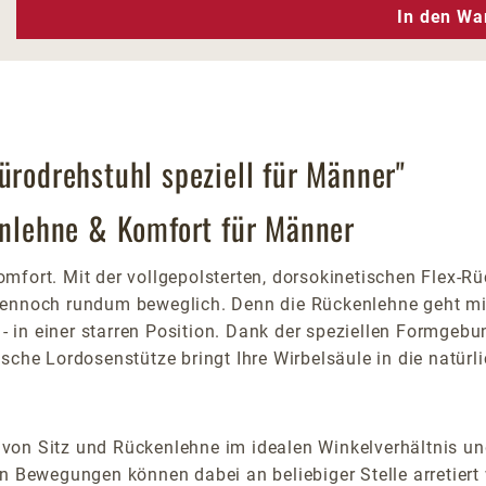
n Wert ein oder benutze die Schaltfläc
In den Wa
ürodrehstuhl speziell für Männer"
kenlehne & Komfort für Männer
mfort. Mit der vollgepolsterten, dorsokinetischen Flex-
dennoch rundum beweglich. Denn die Rückenlehne geht mit
in einer starren Position. Dank der speziellen Formgebun
sche Lordosenstütze bringt Ihre Wirbelsäule in die natür
von Sitz und Rückenlehne im idealen Winkelverhältnis un
Bewegungen können dabei an beliebiger Stelle arretiert 