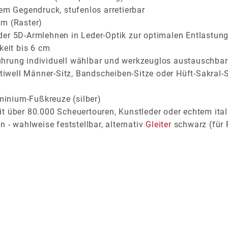
em Gegendruck, stufenlos arretierbar
cm (Raster)
der 5D-Armlehnen in Leder-Optik zur optimalen Entlastung
keit bis 6 cm
ührung individuell wählbar und werkzeuglos austauschbar
stiwell Männer-Sitz, Bandscheiben-Sitze oder Hüft-Sakral-S
inium-Fußkreuze (silber)
t über 80.000 Scheuertouren, Kunstleder oder echtem ital
 - wahlweise feststellbar, alternativ
Gleiter
schwarz (für 