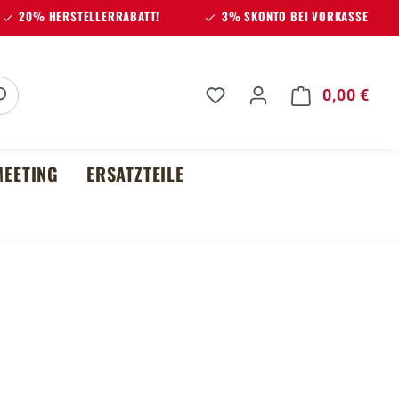
20% HERSTELLERRABATT!
3% SKONTO BEI VORKASSE
Du hast 0 Produkte auf 
0,00 €
Ware
EETING
ERSATZTEILE