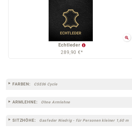
Echtleder
289,90 €*
FARBEN:
CSE06 Cycle
ARMLEHNE:
Ohne Armlehne
SITZHÖHE:
Gasfeder Niedrig - für Personen kleiner 1,60 m