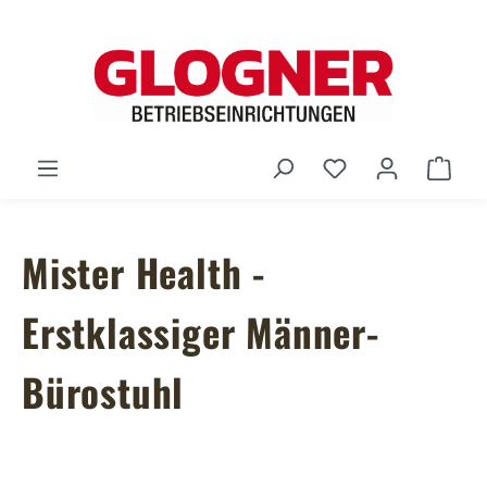
Zum Hauptinhalt springen
Du hast 0 Produ
Ware
Mister Health -
Erstklassiger Männer-
Bürostuhl