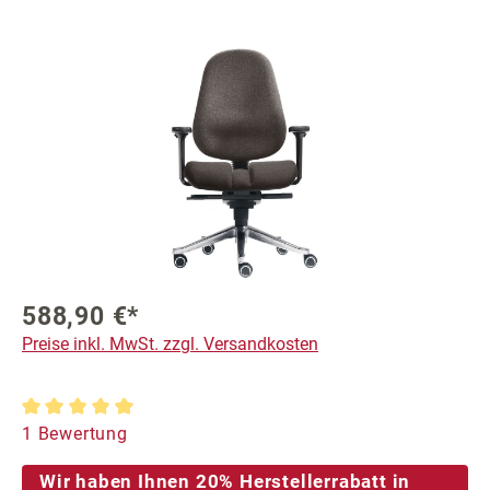
Bildergalerie überspringen
588,90 €*
Preise inkl. MwSt. zzgl. Versandkosten
Durchschnittliche Bewertung von 5 von 5 Sternen
1 Bewertung
Wir haben Ihnen 20% Herstellerrabatt in