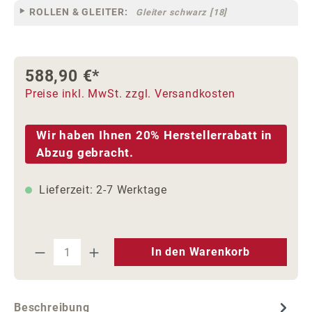
ROLLEN & GLEITER:
Gleiter schwarz [18]
588,90 €*
Preise inkl. MwSt. zzgl. Versandkosten
Wir haben Ihnen 20% Herstellerrabatt in
Abzug gebracht.
Lieferzeit: 2-7 Werktage
Produkt Anzahl: Gib den gewünschten We
In den Warenkorb
Beschreibung