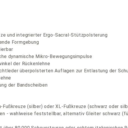
e und integrierter Ergo-Sacral-Stützpolsterung
rende Formgebung
ierbar
liche dynamische Mikro-Bewegungsimpulse
inkel der Rückenlehne
chtleder überpolsterten Auflagen zur Entlastung der Sch
lehne
tung der Bandscheiben
-Fußkreuze (silber) oder XL-Fußkreuze (schwarz oder silb
n - wahlweise feststellbar, alternativ Gleiter schwarz (
t über 80.000 Scheuertouren oder echtem italienischen R