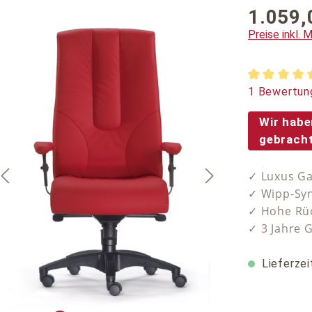
1.059,
Regulärer P
Preise inkl.
Durchschnit
1 Bewertun
Wir habe
gebracht
✓ Luxus Ga
✓ Wipp-Syn
✓ Hohe Rüc
✓ 3 Jahre 
Lieferzei