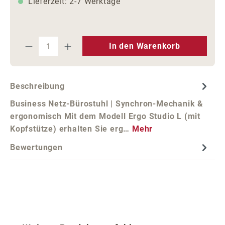
Lieferzeit: 2-7 Werktage
Produkt Anzahl: Gib den gewünschten We
In den Warenkorb
Beschreibung
Business Netz-Bürostuhl | Synchron-Mechanik &
ergonomisch Mit dem Modell Ergo Studio L (mit
Kopfstütze) erhalten Sie erg…
Mehr
Bewertungen