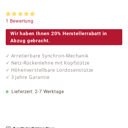
Durchschnittliche Bewertung von 5 von 5 Sternen
1 Bewertung
Wir haben Ihnen 20% Herstellerrabatt in
Abzug gebracht.
✓ Arretierbare Synchron-Mechanik
✓ Netz-Rückenlehne mit Kopfstütze
✓ Höhenverstellbare Lordosenstütze
✓ 3 Jahre Garantie
Lieferzeit: 2-7 Werktage