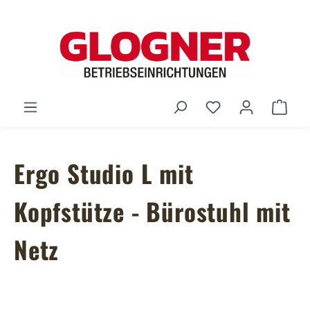
Zum Hauptinhalt springen
Du hast 0 Produ
Ware
Ergo Studio L mit
Kopfstütze - Bürostuhl mit
Netz