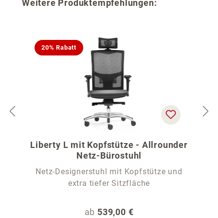
Produktgalerie überspringen
Weitere Produktempfehlungen:
20% Rabatt
Liberty L mit Kopfstütze - Allrounder
Netz-Bürostuhl
Netz-Designerstuhl mit Kopfstütze und
extra tiefer Sitzfläche
Regulärer Preis:
ab
539,00 €