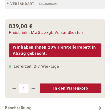
VERSANDART:
Teilmontiert
839,00 €
Regulärer Preis:
Preise inkl. MwSt. zzgl. Versandkosten
Wir haben Ihnen 20% Herstellerrabatt in
Abzug gebracht.
Lieferzeit: 2-7 Werktage
Produkt Anzahl: Gib den gewünschten We
In den Warenkorb
Beschreibung