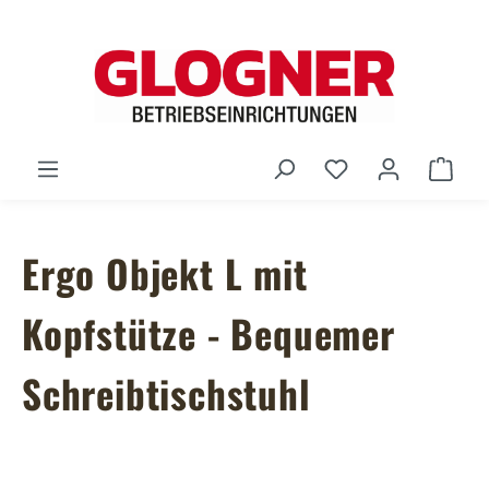
Zum Hauptinhalt springen
Du hast 0 Produ
Ware
Ergo Objekt L mit
Kopfstütze - Bequemer
Schreibtischstuhl